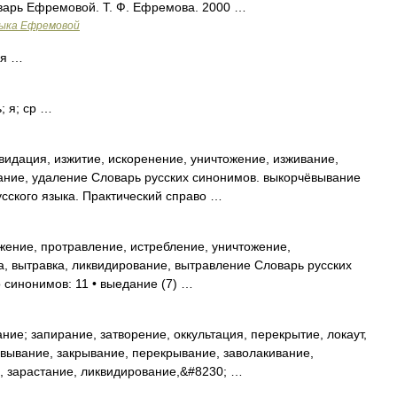
оварь Ефремовой. Т. Ф. Ефремова. 2000 …
зыка Ефремовой
 я …
; я; ср …
идация, изжитие, искоренение, уничтожение, изживание,
ание, удаление Словарь русских синонимов. выкорчёвывание
сского языка. Практический справо …
ение, протравление, истребление, уничтожение,
а, вытравка, ликвидирование, вытравление Словарь русских
 синонимов: 11 • выедание (7) …
ние; запирание, затворение, оккультация, перекрытие, локаут,
вывание, закрывание, перекрывание, заволакивание,
, зарастание, ликвидирование,&#8230; …