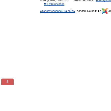
© Академик, 2000-2026
Обратная связь:
Техподдерж
👣 Путешествия
Экспорт словарей на сайты
, сделанные на PHP,
Jo
3