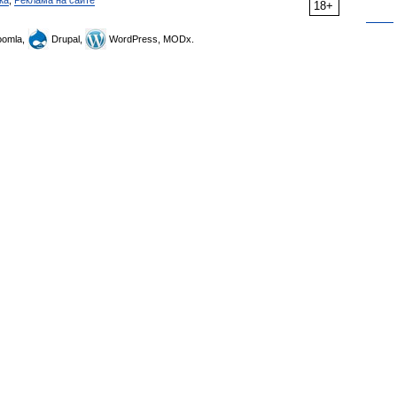
ка
,
Реклама на сайте
18+
omla,
Drupal,
WordPress, MODx.