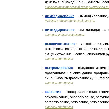
действия; ликвидация 2.. Толковый сл
Современный толковый словарь русского я
ликвидирование
— ликвид ирование,
3
Русский орфографический словарь
ликвидирование
— см. ликвидировать
4
Словарь многих выражений
выкорчевывание
— истребление, ликв
5
выкорчевка, изничтожение, ликвидиров
см. уничтожение Словарь синонимов ру
Словарь синонимов
вытравливание
— выедание, изничтож
6
протравливание, ликвидация, протравк
синонимов. вытравливание сущ., кол во
Словарь синонимов
закрытие
— конец, заключение, оконча
7
захлопывание, обволакивание, зарубцо
загораживание, заживание, заживление
Словарь синонимов