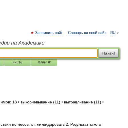
Запомнить сайт
Словарь на свой сайт
RU
едии на Академике
Найти!
Книги
Игры ⚽
имов: 18 • выкорчевывание (11) • вытравливание (11) •
ствия по несов. гл. ликвидировать 2. Результат такого