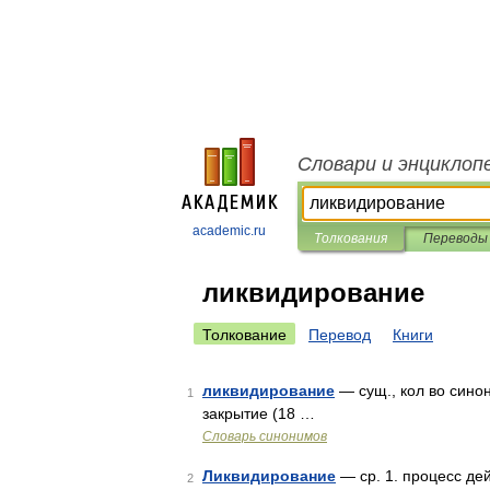
Словари и энциклоп
academic.ru
Толкования
Переводы
ликвидирование
Толкование
Перевод
Книги
ликвидирование
— сущ., кол во синон
1
закрытие (18 …
Словарь синонимов
Ликвидирование
— ср. 1. процесс дей
2